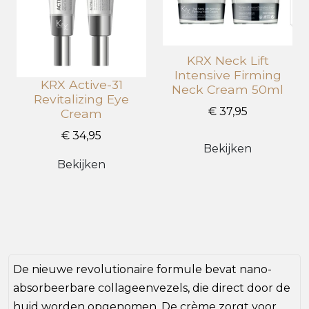
Protein, Phytosterols, Squalane, Lecithin,
Procollagen, Sodium Acetylated Hyaluronate,
Palmitoyl Tetrapeptide-7, Lactobacillus Ferment,
KRX Neck Lift
Camellia Sinensis Leaf Water, Tocopherol, Palmitoyl
Intensive Firming
Tripeptide-1, Palmitoyl Tripeptide-5, Palmitoyl
KRX Active-31
Neck Cream 50ml
Pentapeptide-4, Nonapeptide-1, Tripeptide-1,
Revitalizing Eye
€ 37,95
Acetyl Tetrapeptide-2, Acetyl Hexapeptide-8,
Cream
Copper Tripeptide-1, Hexapeptide-9, Ceramide NP,
€ 34,95
Butyrospermum Parkii (Shea) Butter
Bekijken
Bekijken
De nieuwe revolutionaire formule bevat nano-
absorbeerbare collageenvezels, die direct door de
huid worden opgenomen. De crème zorgt voor