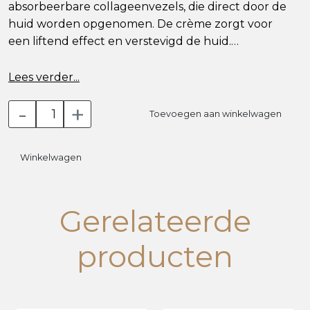
absorbeerbare collageenvezels, die direct door de
huid worden opgenomen. De crème zorgt voor
een liftend effect en verstevigd de huid.
Na 3 weken dagelijks gebruik heeft u een
Lees verder...
zichtbaar strakkere huid.
-
+
Toevoegen aan winkelwagen
Het gebruik:
Neem een ??hoeveelheid crème en masseer deze
Winkelwagen
in de huid totdat deze volledig is opgenomen.
1 of 2 x daags
Gerelateerde
Gebruik deze crème samen met de Neck cream
en de Eye lift cream voor de mooiste resultaten.
producten
Inci:
Water, Prunus Amygdalus Dulcis (Sweet Almond)
Oil, Glycerin, Cetyl Ethylhexanoate, Cetyl Alcohol,