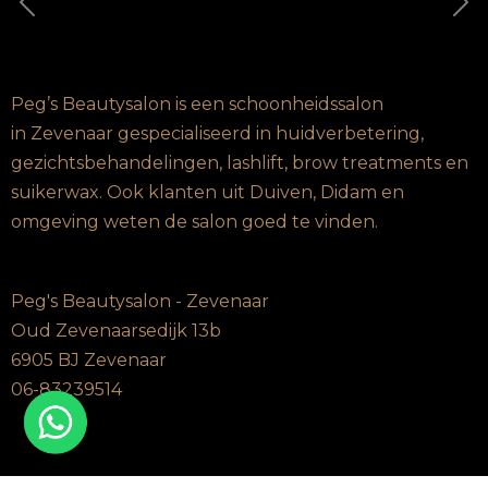
Vorige
Vo
Peg’s Beautysalon is een schoonheidssalon
in Zevenaar gespecialiseerd in huidverbetering,
gezichtsbehandelingen, lashlift, brow treatments en
suikerwax. Ook klanten uit Duiven, Didam en
omgeving weten de salon goed te vinden.
Peg's Beautysalon - Zevenaar
Oud Zevenaarsedijk 13b
6905 BJ Zevenaar
06-83239514