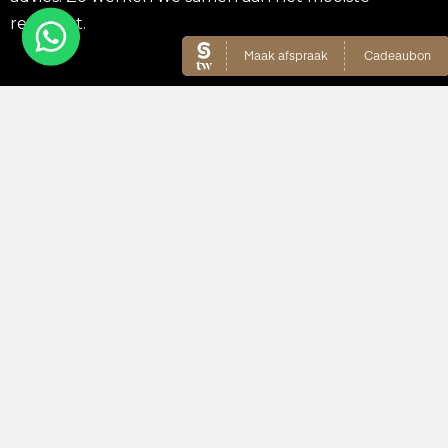
resultaat.
Locatie
Peg's Beautysalon
Oud-Zevenaarsedijk 13b
6905 BJ Zevenaar
06-83239514
info@pegsbeautysalon.nl
Openingstijden