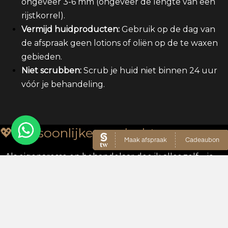
ongeveer 3-6 mm (ongeveer de lengte van een
rijstkorrel).
Vermijd huidproducten:
Gebruik op de dag van
de afspraak geen lotions of oliën op de te waxen
gebieden.
Niet scrubben:
Scrub je huid niet binnen 24 uur
vóór je behandeling.
💖 Persoonlijke aandacht
Als eigenaresse en behandelaar doe ik alles zelf – je
hebt dus altijd contact met mij. Ik luister naar jouw
wensen, kijk écht naar je huid en geef je eerlijk
advies. Zo werken we samen aan het mooiste
resultaat.