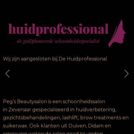
Wij zijn aangesloten bij De Huidprofessional.
Vorige
Vo
Peg’s Beautysalon is een schoonheidssalon
in Zevenaar gespecialiseerd in huidverbetering,
gezichtsbehandelingen, lashlift, brow treatments en
suikerwax. Ook klanten uit Duiven, Didam en
omgeving weten de salon goed te vinden.