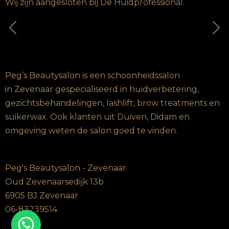
Wij zijn aangesloten bij De Huidprofessional.
Vorige
Vo
Peg’s Beautysalon is een schoonheidssalon
in Zevenaar gespecialiseerd in huidverbetering,
gezichtsbehandelingen, lashlift, brow treatments en
suikerwax. Ook klanten uit Duiven, Didam en
omgeving weten de salon goed te vinden.
Peg's Beautysalon - Zevenaar
Oud Zevenaarsedijk 13b
6905 BJ Zevenaar
06-83239514