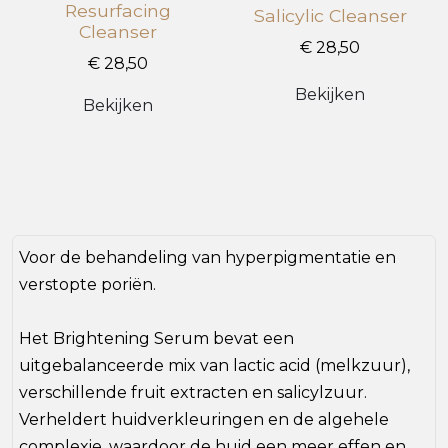
Resurfacing
Salicylic Cleanser
Cleanser
€ 28,50
€ 28,50
Bekijken
Bekijken
Voor de behandeling van hyperpigmentatie en
verstopte poriën.
Het Brightening Serum bevat een
uitgebalanceerde mix van lactic acid (melkzuur),
verschillende fruit extracten en salicylzuur.
Verheldert huidverkleuringen en de algehele
complexie, waardoor de huid een meer effen en