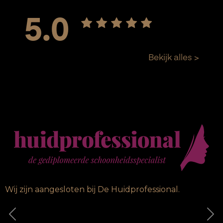
Wij zijn aangesloten bij De Huidprofessional.
Vorige
Vo