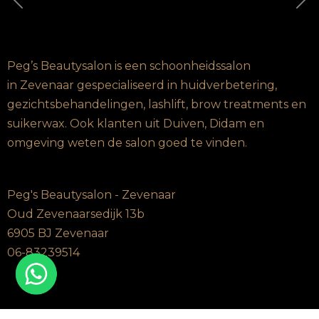
Vorige
Vo
Peg’s Beautysalon is een schoonheidssalon
in Zevenaar gespecialiseerd in huidverbetering,
gezichtsbehandelingen, lashlift, brow treatments en
suikerwax. Ook klanten uit Duiven, Didam en
omgeving weten de salon goed te vinden.
Peg's Beautysalon - Zevenaar
Oud Zevenaarsedijk 13b
6905 BJ Zevenaar
06-83239514